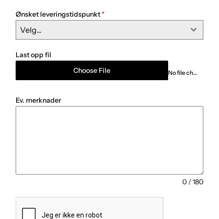
Ønsket leveringstidspunkt
*
Velg...
Last opp fil
Choose File
No file chosen
Ev. merknader
0 / 180